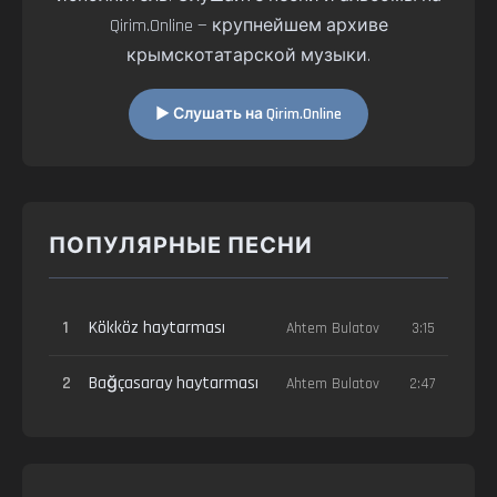
Qirim.Online — крупнейшем архиве
крымскотатарской музыки.
▶ Слушать на Qirim.Online
ПОПУЛЯРНЫЕ ПЕСНИ
1
Kökköz haytarması
Ahtem Bulatov
3:15
2
Bağçasaray haytarması
Ahtem Bulatov
2:47