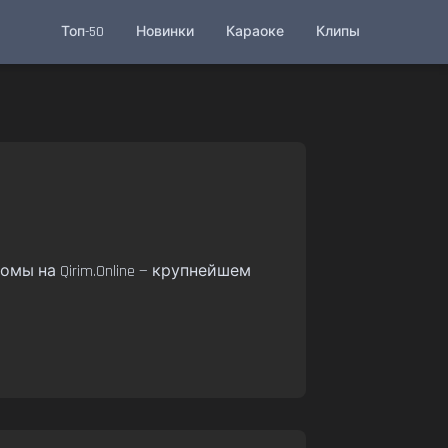
Топ-50
Новинки
Караоке
Клипы
омы на Qirim.Online — крупнейшем