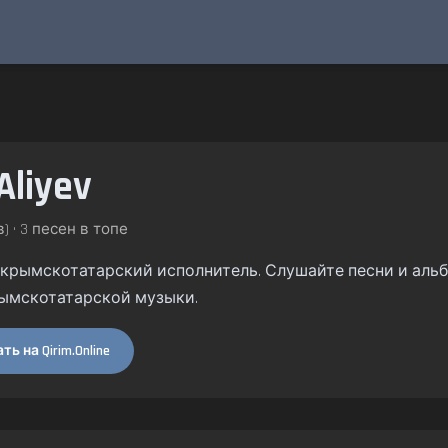
Aliyev
) • 3 песен в топе
v — крымскотатарский исполнитель. Слушайте песни и альб
ымскотатарской музыки.
ь на Qirim.Online