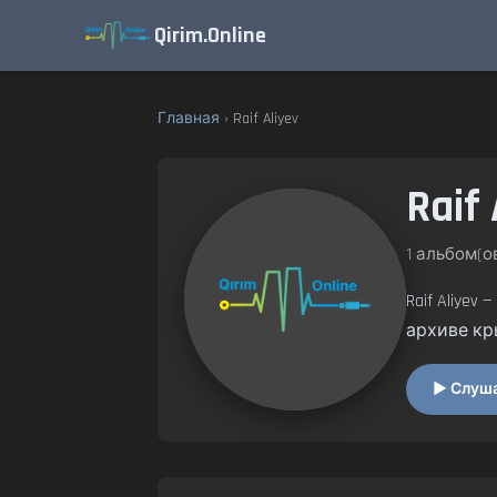
Qirim.Online
Главная
› Raif Aliyev
Raif 
1 альбом(ов
Raif Aliye
архиве кр
▶ Слушат