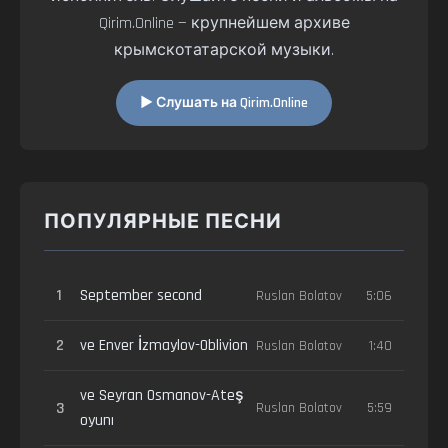
Qirim.Online — крупнейшем архиве
крымскотатарской музыки.
▶ Слушать на Qirim.Online
ПОПУЛЯРНЫЕ ПЕСНИ
1
September second
Ruslan Bolatov
5:06
2
ve Enver İzmaylov-Oblivion
Ruslan Bolatov
1:40
ve Seyran Osmanov-Ateş
3
Ruslan Bolatov
5:59
oyunı