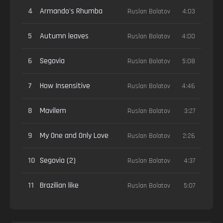
4
Armando's Rhumba
Ruslan Bolatov
4:03
5
Autumn leaves
Ruslan Bolatov
4:00
6
Segovia
Ruslan Bolatov
5:08
7
How Insensitive
Ruslan Bolatov
4:46
8
Mavilem
Ruslan Bolatov
3:27
9
My One and Only Love
Ruslan Bolatov
2:26
10
Segovia (2)
Ruslan Bolatov
4:37
11
Brazilian like
Ruslan Bolatov
5:07