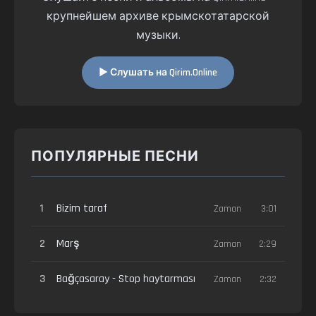
крупнейшем архиве крымскотатарской
музыки.
▶ Слушать на Qirim.Online
ПОПУЛЯРНЫЕ ПЕСНИ
1
Bizim taraf
Zaman
3:01
2
Marş
Zaman
2:29
3
Bağçasaray - Stop haytarması
Zaman
2:32