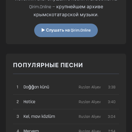
Qirim.Online — крупнейшем архиве
крымскотатарской музыки.
▶ Слушать на Qirim.Online
ПОПУЛЯРНЫЕ ПЕСНИ
1
Doğğan künü
Ruslan Aliyev
3:38
2
Hatice
Ruslan Aliyev
3:40
3
Kel, mavı közlüm
Ruslan Aliyev
3:04
4
Meryem
Ruslan Aliyev
2:54