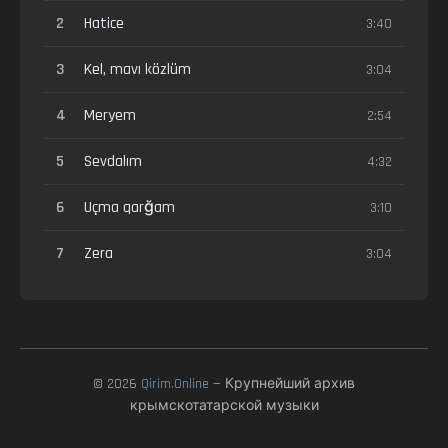
2
Hatice
3:40
3
Kel, mavı közlüm
3:04
4
Meryem
2:54
5
Sevdalım
4:32
6
Uçma qarğam
3:10
7
Zera
3:04
© 2026
Qirim.Online
— Крупнейший архив
крымскотатарской музыки