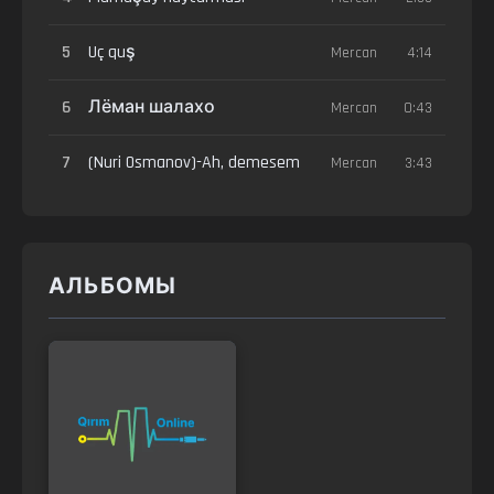
5
Uç quş
Mercan
4:14
6
Лёман шалахо
Mercan
0:43
7
(Nuri Osmanov)-Ah, demesem
Mercan
3:43
АЛЬБОМЫ