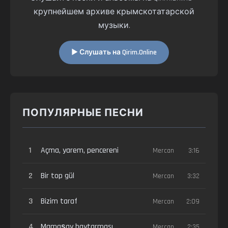
крупнейшем архиве крымскотатарской
музыки.
▶ Слушать на Qirim.Online
ПОПУЛЯРНЫЕ ПЕСНИ
1
Açma, yarem, pencereni
Mercan
3:16
2
Bir top gül
Mercan
3:32
3
Bizim taraf
Mercan
2:09
4
Mamaşay haytarması
Mercan
2:35