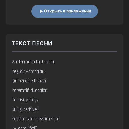
Открыть в приложении
ТЕКСТ ПЕСНИ
Verdiñ maña bir top gül,

Yeşildir yapraqları.

Qırmızı güle beñzer

Yaremniñ dudaqları

Demişi, yürüşi,

Külüşi terbiyeli.

Sevdim seni, sevdim seni

Ey, qara közlü.
