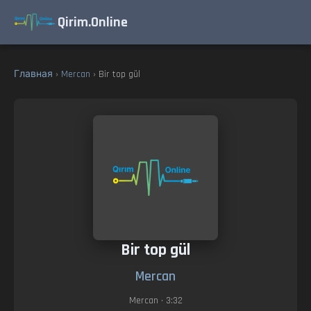
Qirim.Online
Главная
›
Mercan
› Bir top gül
Bir top gül
Mercan
Mercan
• 3:32