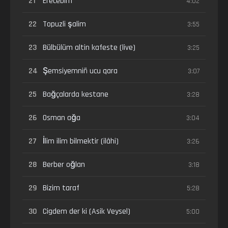
21
Erecebim
4:02
22
Topuzli şalim
3:55
23
Bülbülüm altin kafeste (live)
3:25
24
Şemsiyemniñ ucu qara
3:07
25
Bağçalarda kestane
3:28
26
Osman ağa
3:04
27
İlim ilim bilmektir (ilâhi)
3:26
28
Berber oğlan
3:18
29
Bizim taraf
5:28
30
Cigdem der ki (Asik Veysel)
5:00