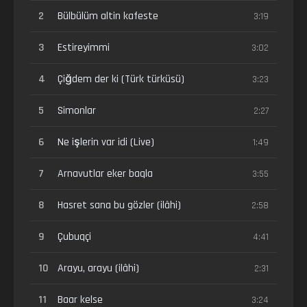
2
Bülbülüm altin kafeste
3:19
3
Estireyimmi
3:02
4
Çiğdem der ki (Türk türküsü)
3:23
5
Simonlar
2:27
6
Ne işlerin var idi (Live)
1:49
7
Arnavutlar eker baqla
3:55
8
Hasret sana bu gözler (ilâhi)
2:58
9
Çubuqçi
4:41
10
Arayu, arayu (ilâhi)
2:31
11
Baar kelse
3:24