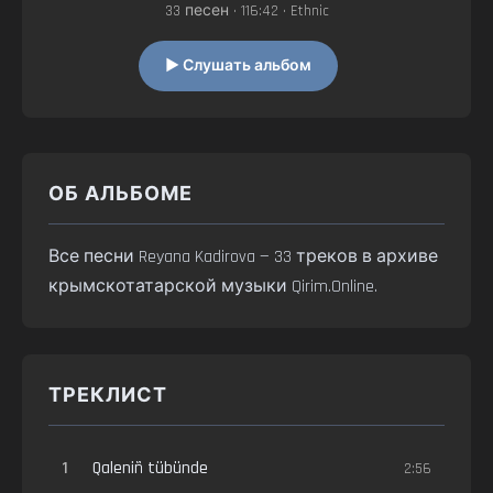
33 песен • 116:42 • Ethnic
▶ Слушать альбом
ОБ АЛЬБОМЕ
Все песни Reyana Kadirova — 33 треков в архиве
крымскотатарской музыки Qirim.Online.
ТРЕКЛИСТ
1
Qaleniñ tübünde
2:56