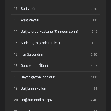
12
Sari gülüm
3:30
13
Aşiq Veysel
5:00
14
Bağçalarda kestane (Crimean song)
3:15
15
Suda pişmiş misiri (Live)
1:25
16
Tavğa bardim
2:20
17
Qara yerler (İlâhi)
4:35
18
Beyaz giyme, toz olur
4:00
19
Dağlarniñ yollari
4:24
20
Dağdan endi bir qozu
4:40