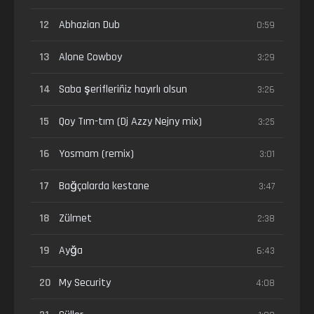
12
Abhazian Dub
0:59
13
Alone Cowboy
3:29
14
Saba şerifleriñiz hayırlı olsun
3:26
15
Qoy Tım-tım (Dj Azzy Nejny mix)
3:25
16
Yosmam (remix)
3:01
17
Bağçalarda kestane
3:47
18
Zülmet
2:38
19
Ayğa
6:43
20
My Security
4:08