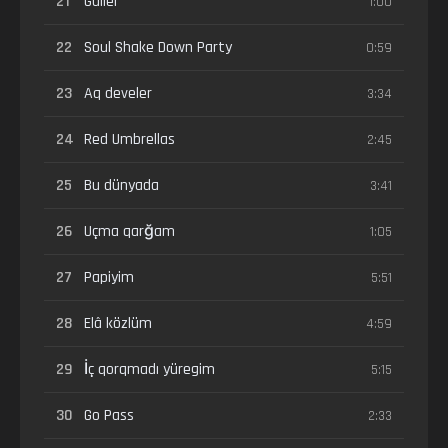
21
Güller
1:00
22
Soul Shake Down Party
0:59
23
Aq develer
3:34
24
Red Umbrellas
2:45
25
Bu dünyada
3:41
26
Uçma qarğam
1:05
27
Papiyim
5:51
28
Elâ közlüm
4:59
29
İç qorqmadı yüregim
5:15
30
Go Pass
2:33