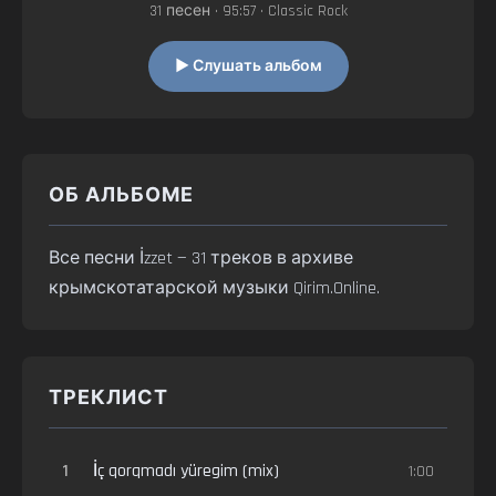
31 песен • 95:57 • Classic Rock
▶ Слушать альбом
ОБ АЛЬБОМЕ
Все песни İzzet — 31 треков в архиве
крымскотатарской музыки Qirim.Online.
ТРЕКЛИСТ
1
İç qorqmadı yüregim (mix)
1:00