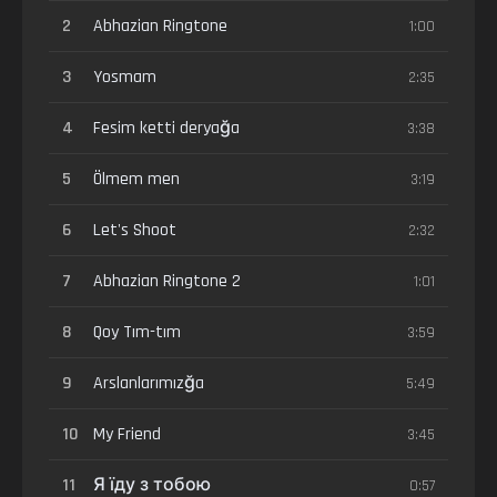
2
Abhazian Ringtone
1:00
3
Yosmam
2:35
4
Fesim ketti deryağa
3:38
5
Ölmem men
3:19
6
Let's Shoot
2:32
7
Abhazian Ringtone 2
1:01
8
Qoy Tım-tım
3:59
9
Arslanlarımızğa
5:49
10
My Friend
3:45
11
Я їду з тобою
0:57