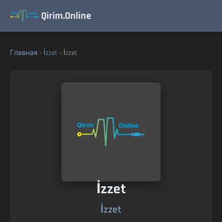
Qirim.Online
Главная
›
İzzet
› İzzet
İzzet
İzzet