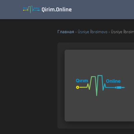
Qirim.Online
Главная
›
Üsniye İbraimova
› Üsniye İbrai