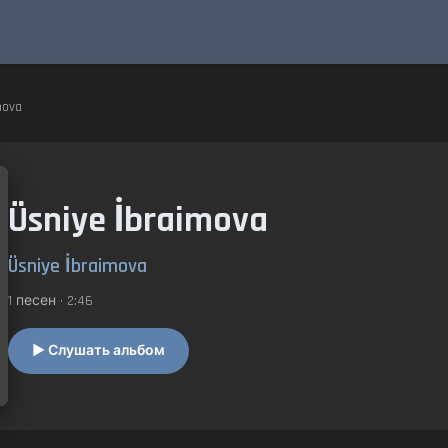
mova
Üsniye İbraimova
Üsniye İbraimova
1 песен • 2:46
▶ Слушать альбом