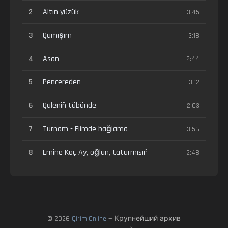
2
Altın yüzük
3:45
3
Qamışım
3:18
4
Asan
2:44
5
Pencereden
3:12
6
Qaleniñ tübünde
2:03
7
Turnam - Elimde bağlama
3:56
8
Emine Koç-Ay, oğlan, tatarmısıñ
2:48
© 2026
Qirim.Online
— Крупнейший архив