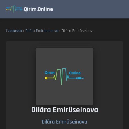
Qirim.Online
Главная
›
Dilâra Emirüseinova
› Dilâra Emirüseinova
Dilâra Emirüseinova
Dilâra Emirüseinova