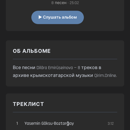
8 песен • 25:02
▶ Слушать альбом
ОБ АЛЬБОМЕ
Все песни Dilâra Emirüseinova — 8 треков в
архиве крымскотатарской музыки Qirim.Online.
ТРЕКЛИСТ
1
Yasemin Göksu-Boztorğay
3:12