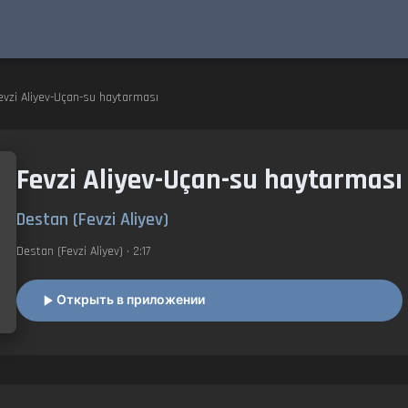
evzi Aliyev-Uçan-su haytarması
Fevzi Aliyev-Uçan-su haytarması
Destan (Fevzi Aliyev)
Destan (Fevzi Aliyev)
• 2:17
Открыть в приложении