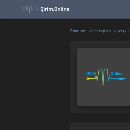
Qirim.Online
Главная
›
Destan (Fevzi Aliyev)
› D