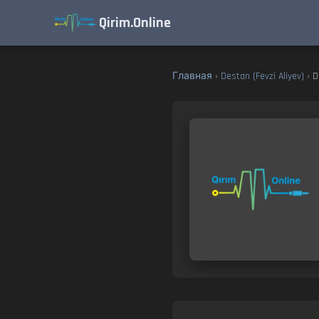
Qirim.Online
Главная
›
Destan (Fevzi Aliyev)
› D