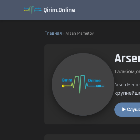
Qirim.Online
Главная
› Arsen Memetov
Arse
1 альбом(ов
Arsen Meme
крупнейш
▶ Слушат