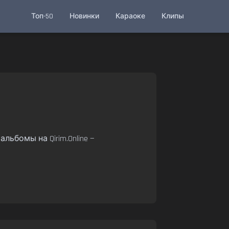
Топ-50
Новинки
Караоке
Клипы
ьбомы на Qirim.Online —