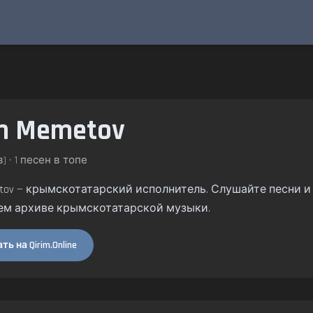
n Memetov
) • 1 песен в топе
tov — крымскотатарский исполнитель. Слушайте песни и ал
ем архиве крымскотатарской музыки.
ь на Qirim.Online