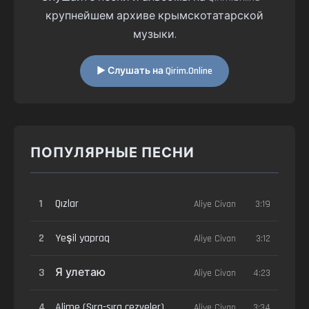
крупнейшем архиве крымскотатарской
музыки.
▶ Слушать на Qirim.Online
ПОПУЛЯРНЫЕ ПЕСНИ
1
Qızlar
Aliye Civan
3:19
2
Yeşil yapraq
Aliye Civan
3:12
3
Я улетаю
Aliye Civan
4:23
4
Alime (Sıra-sıra cezveler)
Aliye Civan
3:34