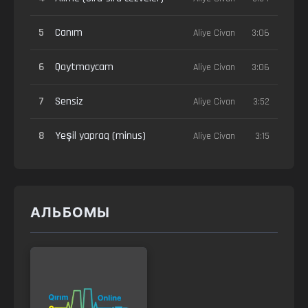
5
Canım
Aliye Civan
3:06
6
Qaytmaycam
Aliye Civan
3:06
7
Sensiz
Aliye Civan
3:52
8
Yeşil yapraq (minus)
Aliye Civan
3:15
АЛЬБОМЫ