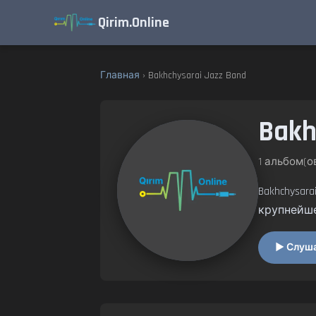
Qirim.Online
Главная
› Bakhchysarai Jazz Band
Bakh
1 альбом(ов
Bakhchysar
крупнейш
▶ Слушат