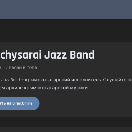
chysarai Jazz Band
) • 7 песен в топе
ai Jazz Band — крымскотатарский исполнитель. Слушайте пес
ем архиве крымскотатарской музыки.
ь на Qirim.Online