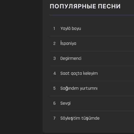
ПОПУЛЯРНЫЕ ПЕСНИ
1
Yaylâ boyu
2
İspaniya
3
Degirmenci
4
Saat qaçta keleyim
5
Sağındım yurtumnı
6
Sevgi
7
Söyleştim tüşümde