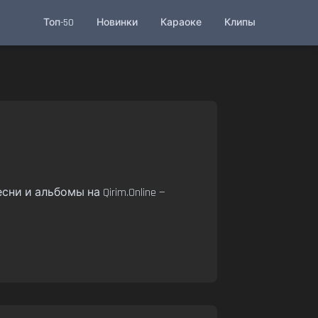
Топ-50
Новинки
Караоке
Клипы
ни и альбомы на Qirim.Online —