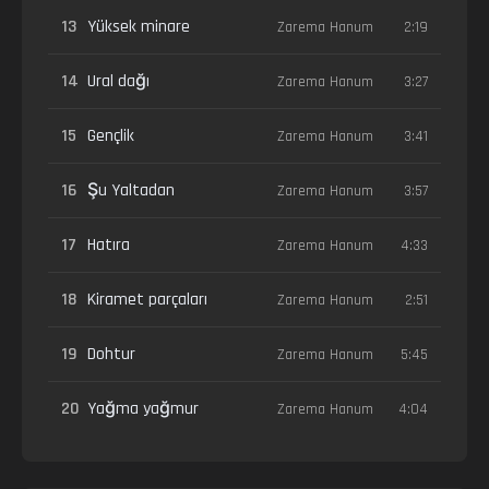
13
Yüksek minare
Zarema Hanum
2:19
14
Ural dağı
Zarema Hanum
3:27
15
Gençlik
Zarema Hanum
3:41
16
Şu Yaltadan
Zarema Hanum
3:57
17
Hatıra
Zarema Hanum
4:33
18
Kiramet parçaları
Zarema Hanum
2:51
19
Dohtur
Zarema Hanum
5:45
20
Yağma yağmur
Zarema Hanum
4:04