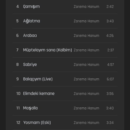
4
Qamışım
Zarema Hanum
2:42
5
Ağlatma
Zarema Hanum
3:43
6
Arabacı
Zarema Hanum
4:26
7
Müptelayım sana (Kalbim)
Zarema Hanum
2:37
8
Sabriye
Zarema Hanum
4:57
9
Balıqçıyım (Live)
Zarema Hanum
6:07
10
Elimdeki kemane
Zarema Hanum
3:56
11
Maşalla
Zarema Hanum
3:40
12
Yosmam (Eski)
Zarema Hanum
3:34