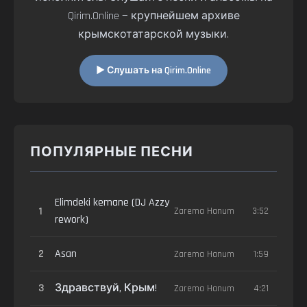
Qirim.Online — крупнейшем архиве
крымскотатарской музыки.
▶ Слушать на Qirim.Online
ПОПУЛЯРНЫЕ ПЕСНИ
Elimdeki kemane (DJ Azzy
1
Zarema Hanum
3:52
rework)
2
Asan
Zarema Hanum
1:59
3
Здравствуй, Крым!
Zarema Hanum
4:21