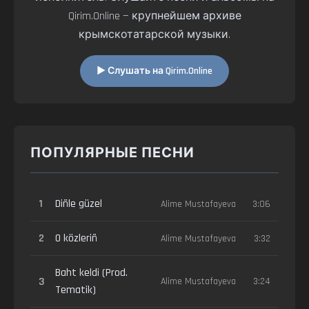
Qirim.Online — крупнейшем архиве
крымскотатарской музыки.
▶ Слушать на Qirim.Online
ПОПУЛЯРНЫЕ ПЕСНИ
1
Diñle güzel
Alime Mustafayeva
3:06
2
O közleriñ
Alime Mustafayeva
3:32
Baht keldi (Prod.
3
Alime Mustafayeva
3:24
Tematik)