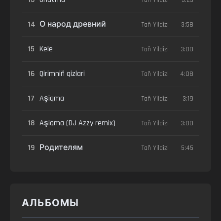
14
О народ древний
Tañ Yildizi
3:58
15
Kele
Tañ Yildizi
3:00
16
Qirimniñ qizlari
Tañ Yildizi
4:08
17
Aşiqma
Tañ Yildizi
3:19
18
Aşiqma (DJ Azzy remix)
Tañ Yildizi
3:00
19
Родителям
Tañ Yildizi
5:45
АЛЬБОМЫ