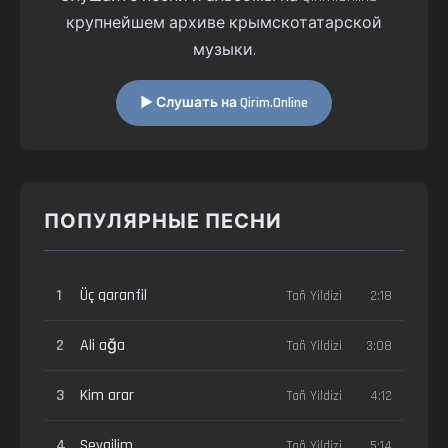
крупнейшем архиве крымскотатарской
музыки.
▶ Слушать на Qirim.Online
ПОПУЛЯРНЫЕ ПЕСНИ
1
Üç qaranfil
Tañ Yildizi
2:18
2
Ali ağa
Tañ Yildizi
3:08
3
Kim arar
Tañ Yildizi
4:12
4
Sevgilim
Tañ Yildizi
5:14