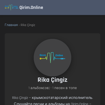
Qirim.Online
Главная
› Rika Çingiz
Rika Çingiz
1 альбом(ов) • 1 песен в топе
Rika Çingiz — крымскотатарский исполнитель.
Слушайте песни и альбомы на Qirim.Online —