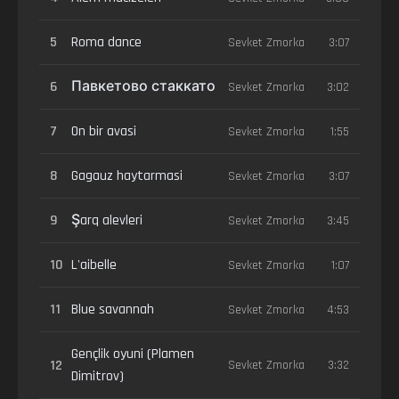
5
Roma dance
Sevket Zmorka
3:07
6
Павкетово стаккато
Sevket Zmorka
3:02
7
On bir avasi
Sevket Zmorka
1:55
8
Gagauz haytarmasi
Sevket Zmorka
3:07
9
Şarq alevleri
Sevket Zmorka
3:45
10
L'aibelle
Sevket Zmorka
1:07
11
Blue savannah
Sevket Zmorka
4:53
Gençlik oyuni (Plamen
12
Sevket Zmorka
3:32
Dimitrov)