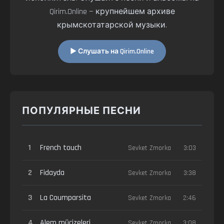
Qirim.Online — крупнейшем архиве
крымскотатарской музыки.
▶ Слушать на Qirim.Online
ПОПУЛЯРНЫЕ ПЕСНИ
1
French touch
Sevket Zmorka
3:03
2
Fidayda
Sevket Zmorka
3:38
3
La Coumparsita
Sevket Zmorka
2:46
4
Alem mücizeleri
Sevket Zmorka
3:08