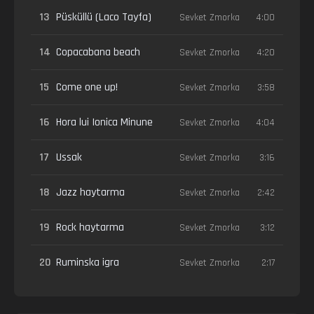
13
Püsküllü (Laco Tayfa)
Sevket Zmorka
4:00
14
Copacabana beach
Sevket Zmorka
4:20
15
Come one up!
Sevket Zmorka
3:58
16
Hora lui Ionica Minune
Sevket Zmorka
4:04
17
Ussak
Sevket Zmorka
3:16
18
Jazz haytarma
Sevket Zmorka
2:42
19
Rock haytarma
Sevket Zmorka
3:12
20
Ruminska igra
Sevket Zmorka
2:17