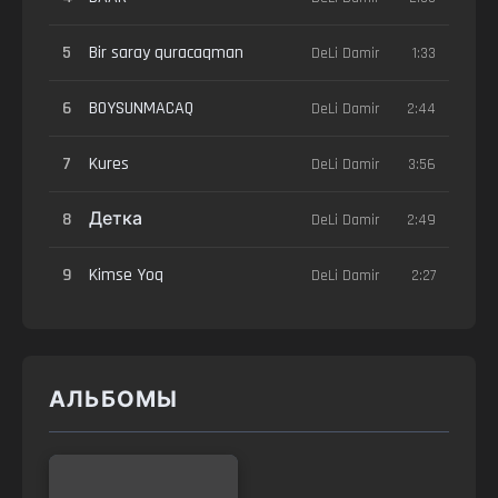
5
Bir saray quracaqman
DeLi Damir
1:33
6
BOYSUNMACAQ
DeLi Damir
2:44
7
Kures
DeLi Damir
3:56
8
Детка
DeLi Damir
2:49
9
Kimse Yoq
DeLi Damir
2:27
АЛЬБОМЫ