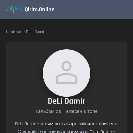
Qirim.Online
Главная
› DeLi Damir
DeLi Damir
1 альбом(ов) • 9 песен в топе
DeLi Damir — крымскотатарский исполнитель.
Слушайте песни и альбомы на Qirim.Online —