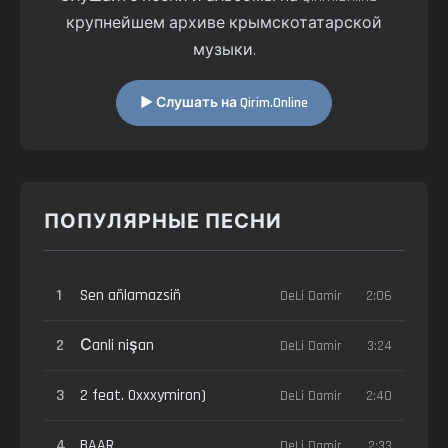
крупнейшем архиве крымскотатарской
музыки.
▶ Слушать на Qirim.Online
ПОПУЛЯРНЫЕ ПЕСНИ
1
Sen añlamazsiñ
DeLi Damir
2:06
2
Сanli nişan
DeLi Damir
3:24
3
2 feat. Oxxxymiron)
DeLi Damir
2:40
4
BAAR
DeLi Damir
2:33