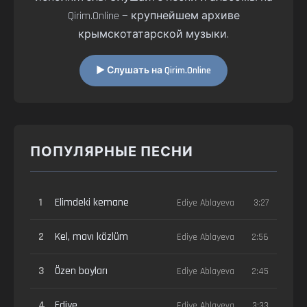
Qirim.Online — крупнейшем архиве
крымскотатарской музыки.
▶ Слушать на Qirim.Online
ПОПУЛЯРНЫЕ ПЕСНИ
1
Elimdeki kemane
Ediye Ablayeva
3:27
2
Kel, mavı közlüm
Ediye Ablayeva
2:56
3
Özen boyları
Ediye Ablayeva
2:45
4
Ediye
Ediye Ablayeva
3:33