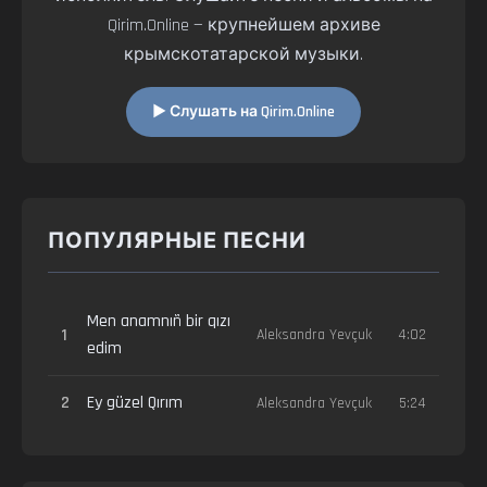
Qirim.Online — крупнейшем архиве
крымскотатарской музыки.
▶ Слушать на Qirim.Online
ПОПУЛЯРНЫЕ ПЕСНИ
Men anamnıñ bir qızı
1
Aleksandra Yevçuk
4:02
edim
2
Ey güzel Qırım
Aleksandra Yevçuk
5:24