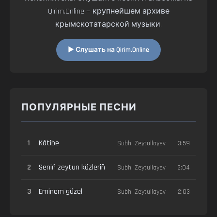
Qirim.Online — крупнейшем архиве
крымскотатарской музыки.
▶ Слушать на Qirim.Online
ПОПУЛЯРНЫЕ ПЕСНИ
1
Kâtibe
Subhi Zeytullayev
3:59
2
Seniñ zeytun közleriñ
Subhi Zeytullayev
2:04
3
Eminem güzel
Subhi Zeytullayev
2:03