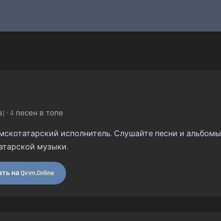
) • 4 песен в топе
ымскотатарский исполнитель. Слушайте песни и альбомы н
атарской музыки.
ь на Qirim.Online