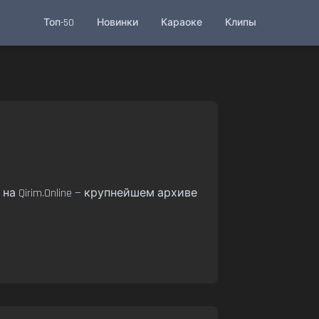
Топ-50
Новинки
Караоке
Клипы
а Qirim.Online — крупнейшем архиве