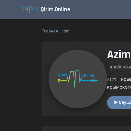
Qirim.Online
Главная
› Azim
Azim
1 альбом(ов
Azim — кр
крымскот
▶ Слушат