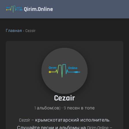
Qirim.Online
Главная
› Cezair
Cezair
1 альбом(ов) • 9 песен в топе
Cezair — крымскотатарский исполнитель.
Слушайте песни и альбомы на Qirim.Online —