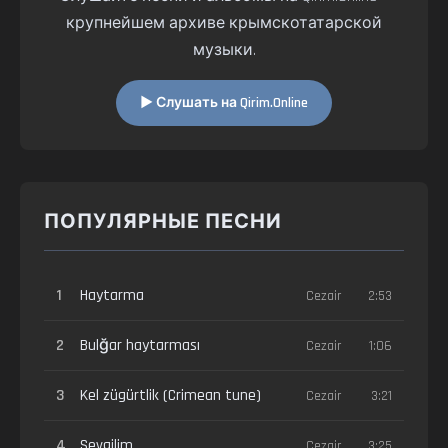
крупнейшем архиве крымскотатарской
музыки.
▶ Слушать на Qirim.Online
ПОПУЛЯРНЫЕ ПЕСНИ
1
Haytarma
Cezair
2:53
2
Bulğar haytarması
Cezair
1:06
3
Kel zügürtlik (Crimean tune)
Cezair
3:21
4
Sevgilim
Cezair
3:25