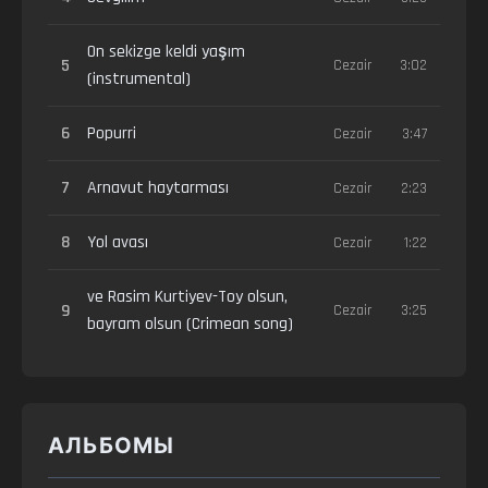
On sekizge keldi yaşım
5
Cezair
3:02
(instrumental)
6
Popurri
Cezair
3:47
7
Arnavut haytarması
Cezair
2:23
8
Yol avası
Cezair
1:22
ve Rasim Kurtiyev-Toy olsun,
9
Cezair
3:25
bayram olsun (Crimean song)
АЛЬБОМЫ