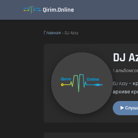
Qirim.Online
Главная
› DJ Azzy
DJ A
1 альбом(ов
DJ Azzy —
архиве кр
▶ Слушат