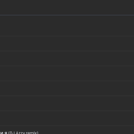
и я (DJ Azzy remix)