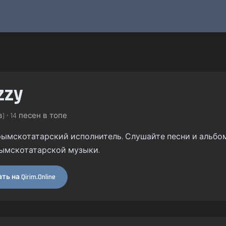
zzy
) • 14 песен в топе
 крымскотатарский исполнитель. Слушайте песни и альбомы
ымскотатарской музыки.
ь на Qirim.Online