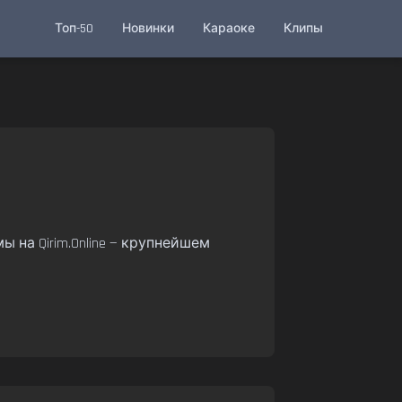
Топ-50
Новинки
Караоке
Клипы
 на Qirim.Online — крупнейшем