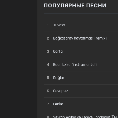
ПОПУЛЯРНЫЕ ПЕСНИ
1
Tuvaxx
2
Bağçasaray haytarması (remix)
3
Qartal
4
Baar kelse (instrumental)
5
Dağlar
6
Cevapsız
7
Lenko
8
Seyran Adılov ve Leniye Ennanova-Ты 