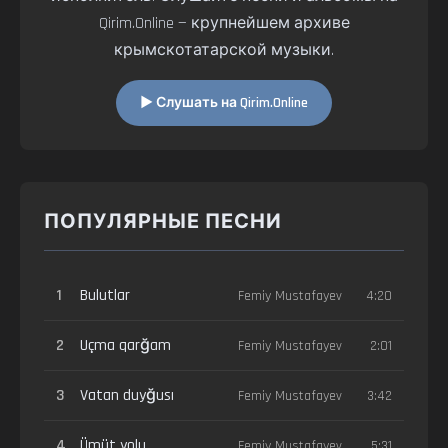
Qirim.Online — крупнейшем архиве
крымскотатарской музыки.
▶ Слушать на Qirim.Online
ПОПУЛЯРНЫЕ ПЕСНИ
1
Bulutlar
Femiy Mustafayev
4:20
2
Uçma qarğam
Femiy Mustafayev
2:01
3
Vatan duyğusı
Femiy Mustafayev
3:42
4
Ümüt yolu
Femiy Mustafayev
5:31