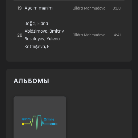
19
Aşqım menim
Dilâra Mahmudova
3:00
Dağci, Elâna
Ablâzimova, Dmitriy
20
Dilâra Mahmudova
4:41
Bosulayev, Yelena
Kotnışeva, F
АЛЬБОМЫ