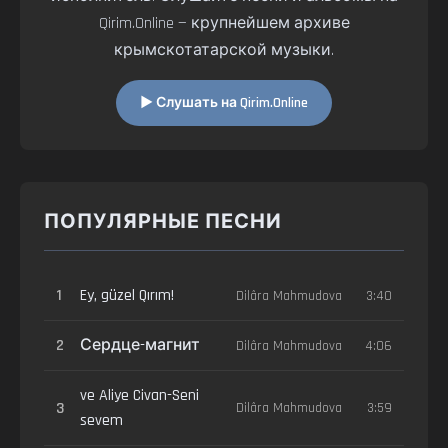
Qirim.Online — крупнейшем архиве
крымскотатарской музыки.
▶ Слушать на Qirim.Online
ПОПУЛЯРНЫЕ ПЕСНИ
1
Ey, güzel Qırım!
Dilâra Mahmudova
3:40
2
Сердце-магнит
Dilâra Mahmudova
4:06
ve Aliye Civan-Seni
3
Dilâra Mahmudova
3:59
sevem