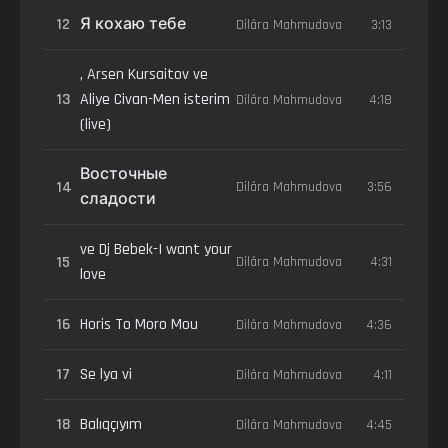
12
Я кохаю тебе
Dilâra Mahmudova
3:13
, Arsen Kursaitov ve
13
Aliye Civan-Men isterim
Dilâra Mahmudova
4:18
(live)
Восточные
14
Dilâra Mahmudova
3:56
сладости
ve Dj Bebek-I want your
15
Dilâra Mahmudova
4:31
love
16
Horis To Moro Mou
Dilâra Mahmudova
4:36
17
Se lya vi
Dilâra Mahmudova
4:11
18
Balıqçıyım
Dilâra Mahmudova
4:45