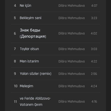
4
Ne içün
Dilâra Mahmudova
4:07
5
Bekleyim seni
Dilâra Mahmudova
3:23
Знак беды
6
Dilâra Mahmudova
4:02
(Депортация)
7
Toylar olsun
Dilâra Mahmudova
3:03
8
Men isterim
Dilâra Mahmudova
4:22
9
Yalan sözler (remix)
Dilâra Mahmudova
2:56
10
Melegim
Dilâra Mahmudova
4:24
ve Feride Ablâzova-
11
Dilâra Mahmudova
4:16
Vatanım Qırım