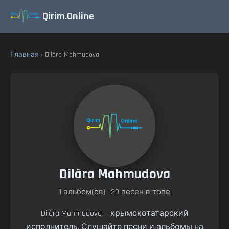
Qirim.Online
Главная
› Dilâra Mahmudova
Dilâra Mahmudova
1 альбом(ов) • 20 песен в топе
Dilâra Mahmudova — крымскотатарский
исполнитель. Слушайте песни и альбомы на