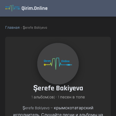
Qirim.Online
Главная
› Şerefe Bakiyeva
Şerefe Bakiyeva
1 альбом(ов) • 1 песен в топе
Şerefe Bakiyeva — крымскотатарский
исполнитель. Слушайте песни и альбомы на