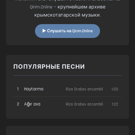
Qirim.Online — крупнейшем архиве
крымскотатарской музыки.
▶ Слушать на Qirim.Online
ПОПУЛЯРНЫЕ ПЕСНИ
1
Haytarma
Riza Grabov ansambli
1:20
2
Ağır ava
Riza Grabov ansambli
1:22