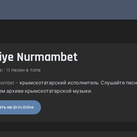
iye Nurmambet
) • 19 песен в топе
rmambet — крымскотатарский исполнитель. Слушайте песни 
ем архиве крымскотатарской музыки.
ь на Qirim.Online