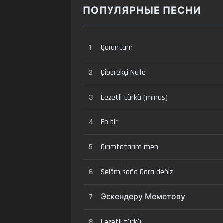
ПОПУЛЯРНЫЕ ПЕСНИ
1
Qorantam
2
Çiberekçi Nafe
3
Lezetli türkü (minus)
4
Ep bir
5
Qırımtatarım men
6
Selâm saña Qara deñiz
7
Эскендеру Меметову
8
Lezetli türkü