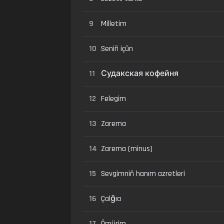
9
Milletim
10
Seniñ içün
11
Судакская кофейня
12
Felegim
13
Zarema
14
Zarema (minus)
15
Sevgimniñ hanım azretleri
16
Çalğıcı
17
Ömürim