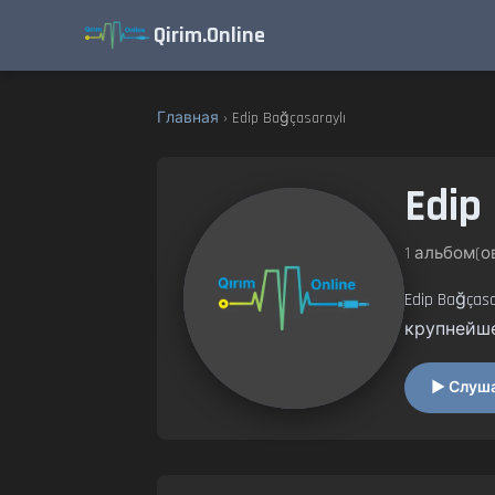
Qirim.Online
Главная
› Edip Bağçasaraylı
Edip 
1 альбом(ов
Edip Bağc
крупнейш
▶ Слушат