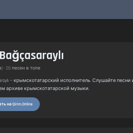
Bağçasaraylı
) • 20 песен в топе
̧asaraylı — крымскотатарский исполнитель. Слушайте песни и
ем архиве крымскотатарской музыки.
ь на Qirim.Online