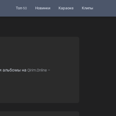
Топ-50
Новинки
Караоке
Клипы
 альбомы на Qirim.Online —