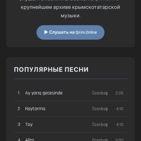
крупнейшем архиве крымскотатарской
музыки.
▶ Слушать на Qirim.Online
ПОПУЛЯРНЫЕ ПЕСНИ
1
Ay yarıq gecesinde
Özenbaş
2:05
2
Haytarma
Özenbaş
4:10
3
Toy
Özenbaş
4:10
4
Alim
Özenbaş
3:00