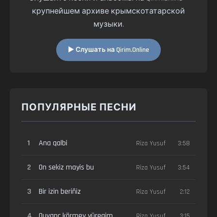
крупнейшем архиве крымскотатарской
музыки.
▶ Слушать на Qirim.Online
ПОПУЛЯРНЫЕ ПЕСНИ
1
Ana qalbi
Riza Yusuf
3:58
2
On sekiz mayis bu
Riza Yusuf
3:54
3
Bir izin beriñiz
Riza Yusuf
2:12
4
Quvanç körmey yüregim
Riza Yusuf
3:15