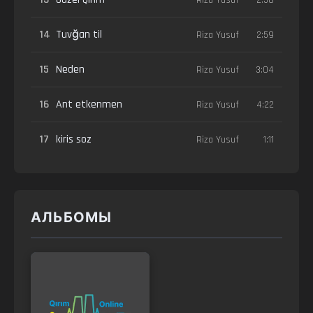
14
Tuvğan til
Riza Yusuf
2:59
15
Neden
Riza Yusuf
3:04
16
Ant etkenmen
Riza Yusuf
4:22
17
kiris soz
Riza Yusuf
1:11
АЛЬБОМЫ