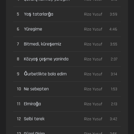
5
Yaş tatarlarğa
Riza Yusuf
3:59
6
Yüregime
Riza Yusuf
4:46
7
Bitmedi, küreşemiz
Riza Yusuf
3:55
8
Közyaş çeşme yaninda
Riza Yusuf
2:37
9
Ğurbetlikte bala edim
Riza Yusuf
3:14
10
Ne sebepten
Riza Yusuf
1:53
11
Elmirağa
Riza Yusuf
2:13
12
Selbi terek
Riza Yusuf
3:42
13
Güzel Qirim
Riza Yusuf
2:56