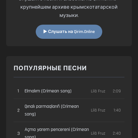
крупнейшем архиве крымскотатарской
музыки.
▶ Слушать на Qirim.Online
ПОПУЛЯРНЫЕ ПЕСНИ
1
Elmalım (Crimean song)
Lilâ Fruz
2:09
Qınalı parmaqlarıñ (Crimean
2
Lilâ Fruz
1:40
song)
Açma yarem pencereni (Crimean
3
Lilâ Fruz
2:40
song)