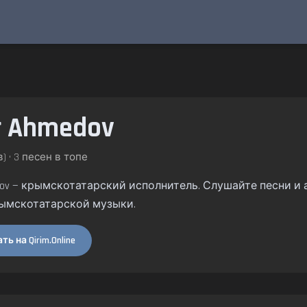
r Ahmedov
) • 3 песен в топе
edov — крымскотатарский исполнитель. Слушайте песни и а
ымскотатарской музыки.
ь на Qirim.Online