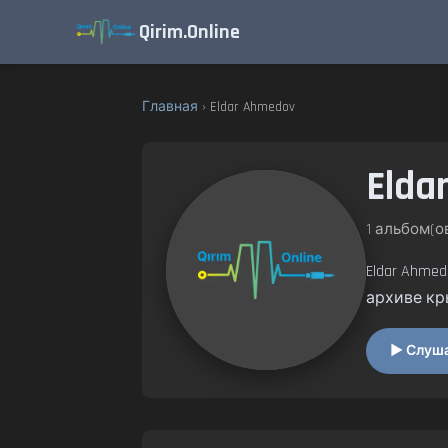
Qirim.Online
Главная
› Eldar Ahmedov
Elda
1 альбом(ов
Eldar Ahm
архиве кр
▶ Слушат