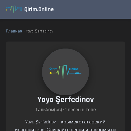
Qirim.Online
Главная
› Yaya Şerfedinov
Yaya Şerfedinov
1 альбом(ов) • 1 песен в топе
Yaya Şerfedinov — крымскотатарский
исполнитель. Слушайте песни и альбомы на