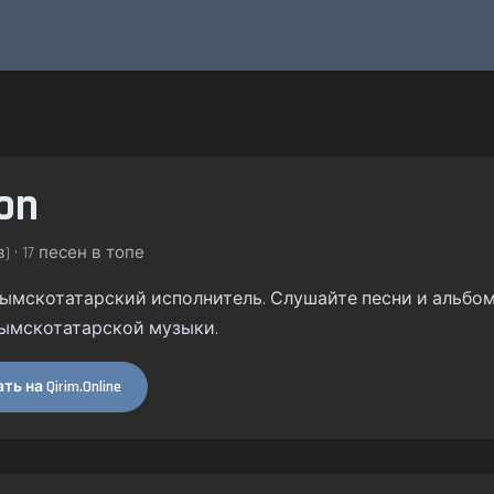
on
) • 17 песен в топе
крымскотатарский исполнитель. Слушайте песни и альбомы 
ымскотатарской музыки.
ь на Qirim.Online