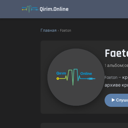
Qirim.Online
Главная
› Faeton
Faet
1 альбом(ов
Faeton — 
архиве кр
▶ Слушат