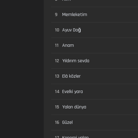
9
Memleketim
10
Ayuv Dağ
11
Anam
12
Yıldırım sevda
13
Elâ közler
14
Evelki yara
15
Yalan dünya
16
Güzel
17
Kenemi yalan