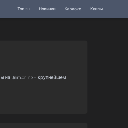
Топ-50
Новинки
Караоке
Клипы
на Qirim.Online — крупнейшем