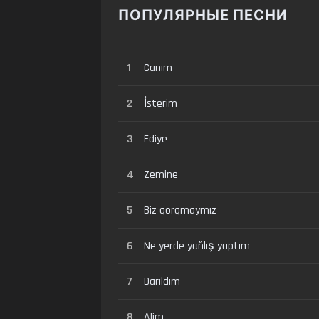
ПОПУЛЯРНЫЕ ПЕСНИ
1
Canım
2
İsterim
3
Ediye
4
Zemine
5
Biz qorqmaymız
6
Ne yerde yañlış yaptım
7
Darıldım
8
Alim