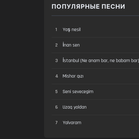
ПОПУЛЯРНЫЕ ПЕСНИ
1
Yaş nesil
2
İnan sen
3
İstanbul (Ne anam bar, ne babam bar
4
Mishor qızı
5
Seni sevecegim
6
Uzaq yoldan
7
Yalvaram