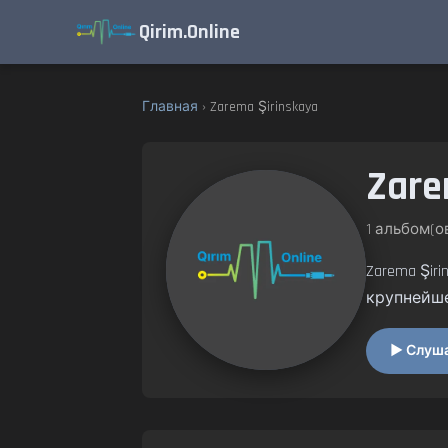
Qirim.Online
Главная
› Zarema Şirinskaya
Zare
1 альбом(ов
Zarema Şi
крупнейш
▶ Слушат