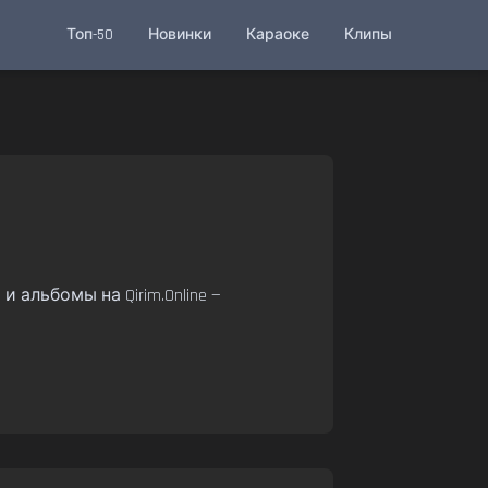
Топ-50
Новинки
Караоке
Клипы
 альбомы на Qirim.Online —