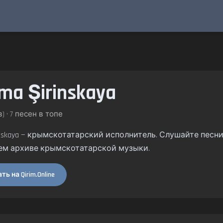
ma Şirinskaya
) • 7 песен в топе
rinskaya — крымскотатарский исполнитель. Слушайте песни и
ем архиве крымскотатарской музыки.
ь на Qirim.Online