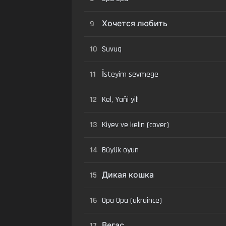
9
Хочется любить
10
Suvuq
11
İsteyim sevmege
12
Kel, Yañi yil!
13
Kiyev ve kelin (cover)
14
Büyük oyun
15
Дикая кошка
16
Opa Opa (ukraince)
17
Вегас