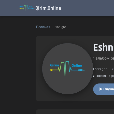
Qirim.Online
Главная
› Eshnight
Eshn
1 альбом(ов
Eshnight 
архиве кр
▶ Слушат