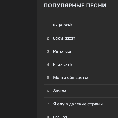
ПОПУЛЯРНЫЕ ПЕСНИ
1
Nege kerek
2
Qalayli qazan
3
Mishor qizi
4
Nege kerek
5
Мечта сбывается
6
Зачем
7
Я еду в далекие страны
8
Opa Opa