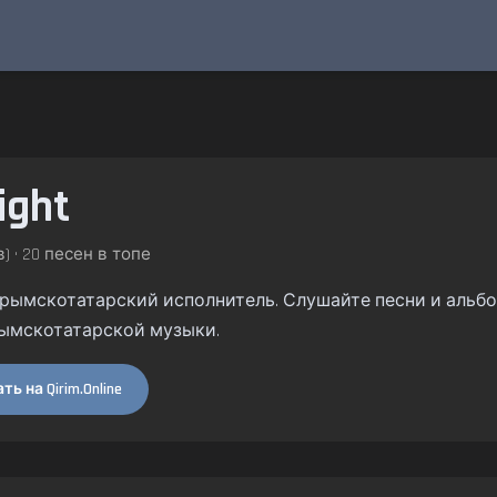
ight
) • 20 песен в топе
— крымскотатарский исполнитель. Слушайте песни и альбом
ымскотатарской музыки.
ь на Qirim.Online