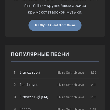
Qirim.Online — крупнейшем архиве
крымскотатарской музыки.
▶ Слушать на Qirim.Online
ПОПУЛЯРНЫЕ ПЕСНИ
1
Bitmez sevgi
Elvira Seitnabiyeva
3:35
2
Tur da oyna
Elvira Seitnabiyeva
2:31
3
Bitmez sevgi (SM)
Elvira Seitnabiyeva
3:35
4
Babam
Elvira Seitnabiyeva
3:48