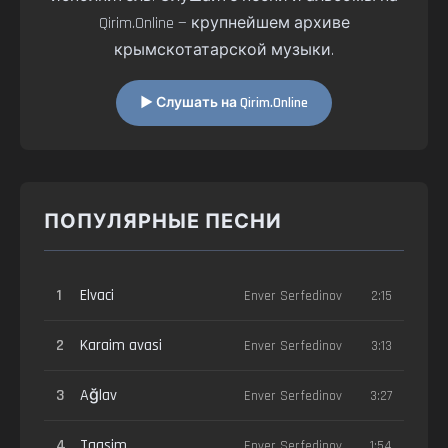
Qirim.Online — крупнейшем архиве
крымскотатарской музыки.
▶ Слушать на Qirim.Online
ПОПУЛЯРНЫЕ ПЕСНИ
1
Elvaci
Enver Serfedinov
2:15
2
Karaim avasi
Enver Serfedinov
3:13
3
Ağlav
Enver Serfedinov
3:27
4
Taqsim
Enver Serfedinov
1:54