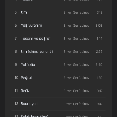
5
tim
Enver Serfedinov
3:13
6
Yaş yüregim
Enver Serfedinov
3:06
7
Taqsim ve peşraf
Enver Serfedinov
3:14
8
tim (ekinci variant)
Enver Serfedinov
2:52
9
Yaliñizliq
Enver Serfedinov
3:40
10
Peşraf
Enver Serfedinov
1:20
11
Deñiz
Enver Serfedinov
1:47
12
Baar oyuni
Enver Serfedinov
3:47
13
Salgir boyu (live)
Enver Serfedinov
3:09