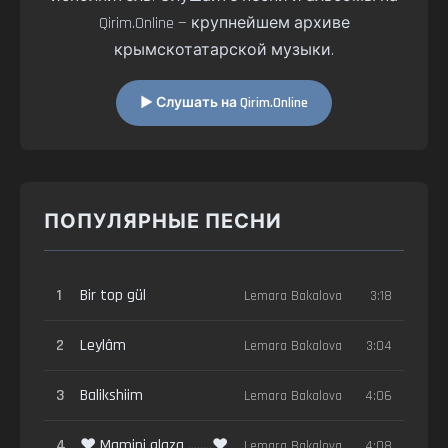
Qirim.Online — крупнейшем архиве
крымскотатарской музыки.
▶ Слушать на Qirim.Online
ПОПУЛЯРНЫЕ ПЕСНИ
1
Bir top gül
Lemara Bakalova
3:18
2
Leylâm
Lemara Bakalova
3:04
3
Balikshiim
Lemara Bakalova
4:06
4
♥ Mamini glaza ........♥
Lemara Bakalova
4:08