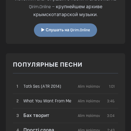
Qirim.Online — крупнейшем архиве
крымскотатарской музыки.
▶ Слушать на Qirim.Online
ПОПУЛЯРНЫЕ ПЕСНИ
1
Tatlı Ses (ATR 2014)
Alim Hakimov
1:01
2
What You Want From Me
Alim Hakimov
3:46
3
Бах творит
Alim Hakimov
3:04
4
Прості слова
Alim Hakimov
2:43