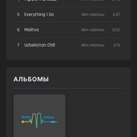
5
Everything I Do
Alim Hakimov
4:07
6
Molitva
Alim Hakimov
3:02
7
Uzbekistan Chill
Alim Hakimov
3:19
АЛЬБОМЫ