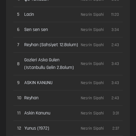
5
Lacin
Nesrin Sipahi
11:20
6
Sen sen sen
Nesrin Sipahi
3:34
7
Reyhan (Sahsiyet 12.Bolum)
Nesrin Sipahi
2:43
Gozleri Aska Gulen
8
Nesrin Sipahi
3:43
(Istanbullu Gelin 2.Bolum)
9
ASKIN KANUNU
Nesrin Sipahi
3:43
10
Reyhan
Nesrin Sipahi
2:43
11
Askin Kanunu
Nesrin Sipahi
3:31
12
Yunus (1972)
Nesrin Sipahi
2:37