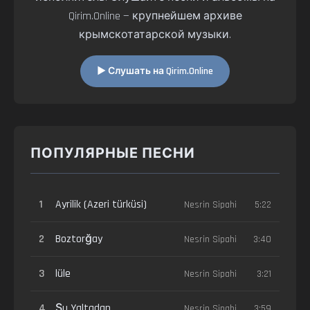
Qirim.Online — крупнейшем архиве
крымскотатарской музыки.
▶ Слушать на Qirim.Online
ПОПУЛЯРНЫЕ ПЕСНИ
1
Ayrilik (Azeri türküsi)
Nesrin Sipahi
5:22
2
Boztorğay
Nesrin Sipahi
3:40
3
lüle
Nesrin Sipahi
3:21
4
Şu Yaltadan
Nesrin Sipahi
3:59