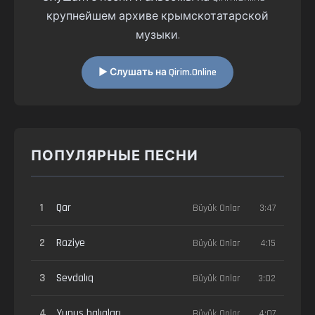
крупнейшем архиве крымскотатарской
музыки.
▶ Слушать на Qirim.Online
ПОПУЛЯРНЫЕ ПЕСНИ
1
Qar
Büyük Onlar
3:47
2
Raziye
Büyük Onlar
4:15
3
Sevdalıq
Büyük Onlar
3:02
4
Yunus balıqları
Büyük Onlar
4:07